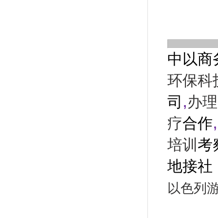
中以商
环保科
,
司
办理
,
疗
合作
培训
考
地接社
以色列