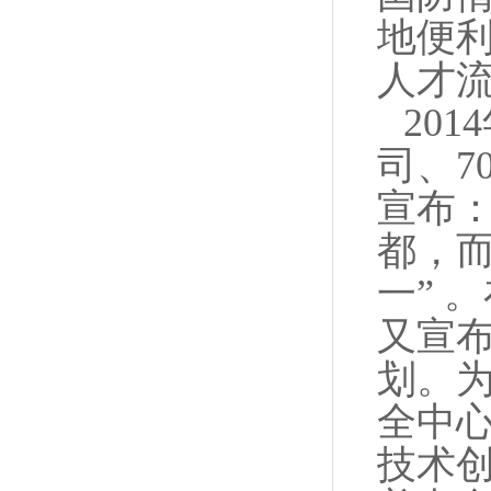
地便
人才
20
司、7
宣布
都，
一” 
又宣布
划。
全中
技术创