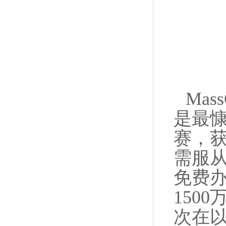
Ma
是最
赛，获
需服
免费
1500
次在