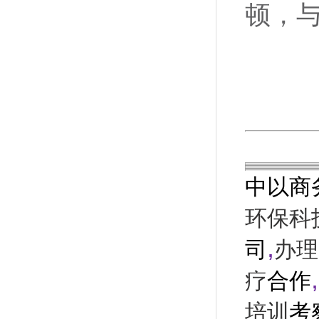
顿，
中以商
环保科
,
司
办理
,
疗
合作
培训
考