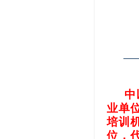
—
中
业单
培训
位，