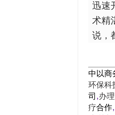
迅速
术精
说，
中以商
环保科
,
司
办理
,
疗
合作