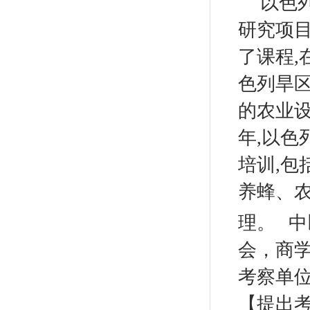
以色
研究项
了课程
,
色列旱
的农业
年
,
以色
培训
,
包
养蜂、
理。
中
会，商
考察单
【提出