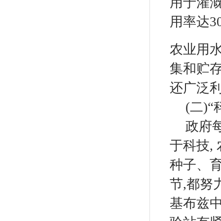
用于灌
用率达
3
农业用
集和贮
还广泛
(二
)
“
政府
于科技
,
种子、
节
,
都努
基布兹