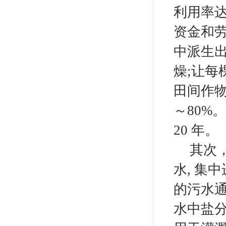
利用率
资金和
中派生
燥
;
让每
田间作
～
80%
。
20
年。
其次
水
,
集中
的污水
水中盐