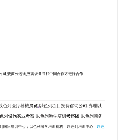
2003）有限公司,菠萝分选线,整套设备寻找中国合作方进行合作。
,
,
以色列医疗器械
展览
以色列项目投资
咨询公司
办理以
,
,
色列
设施实业考察
以色列游学培训
考察团
以色列商务
列国际培训中心
；
以色列游学培训机构
；
以色列培训中心；
以色