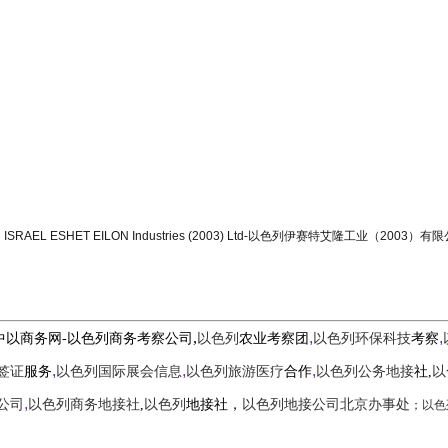
ISRAEL ESHET EILON Industries (2003) Ltd-以色列伊赛特艾隆工业（
,
,
,
中以商务网-以色列商务考察公司
以色列
农业考察团
以色列环保科技
考察
,
,
,
签证
服务
以色列国际展会信息
以色列旅游医疗
合作
以色列公务地接
社,
以
,
；
以色
公司
以色列商务地接社
,
以色列
地接社，
以色列地接公司北京办事处