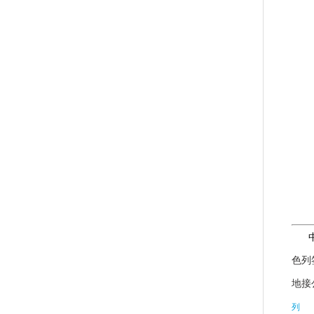
色列
地接
列