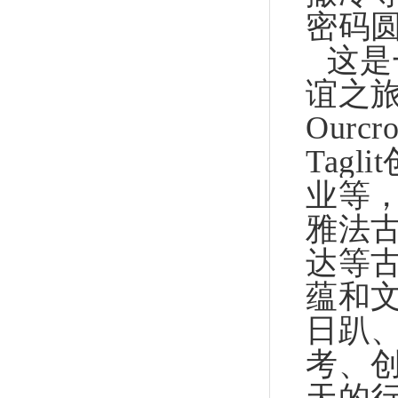
密码
这是
谊之旅。
Ourcr
Tag
业等
雅法
达等
蕴和文
日趴
考、