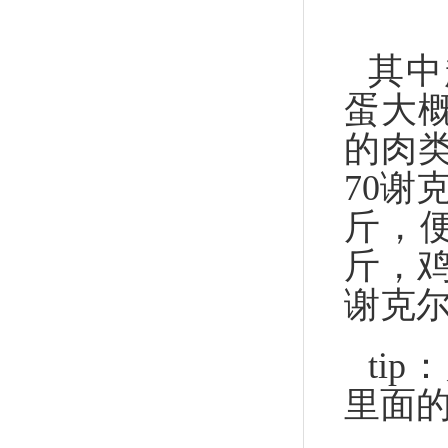
其中
蛋大
的肉
70谢
斤，便
斤，鸡
谢克尔
ti
里面