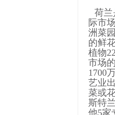
荷兰
际市场
洲菜园
的鲜花
植物2
市场的
170
艺业
菜或
斯特
他5家