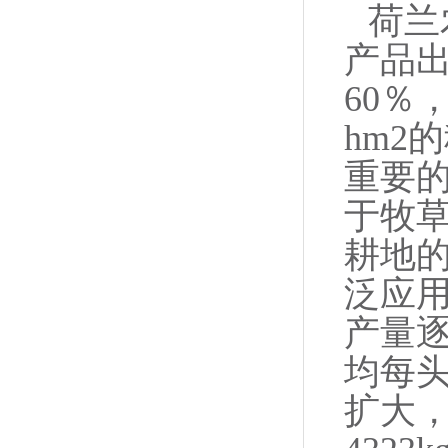
荷兰
产品出
60％
hm2
重要
于牧
耕地
泛应
产量逐
均每头
扩大，