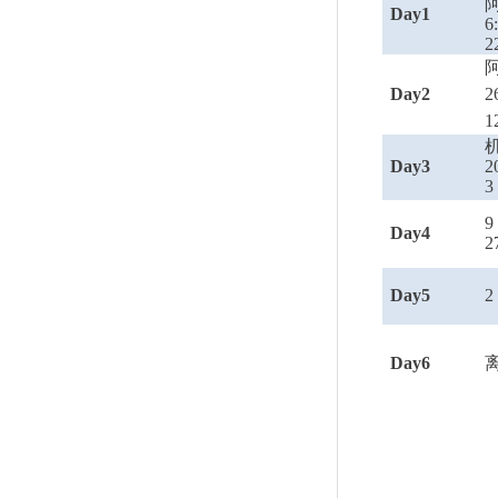
Day1
6
2
Day2
2
1
Day3
3
Day4
2
Day5
2
Day6
离