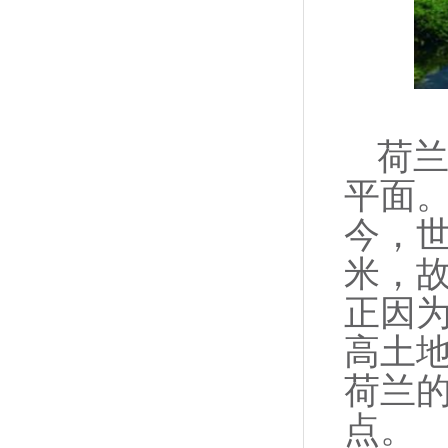
荷兰
平面
今，世
米，故
正因为
高土
荷兰
点。