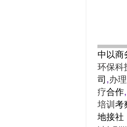
中以商
环保科
,
司
办理
,
疗
合作
培训
考
地接社