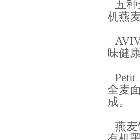
五种
机燕
AV
味健
Pet
全麦
成。
燕麦
有机