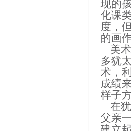
现的
化课
度，
的画
美术
多犹
术，
成绩
样子
在犹
父亲
建立