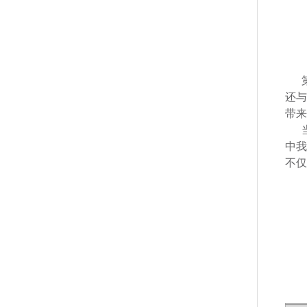
还与
带来
中我
不仅