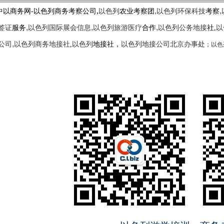
,
,
,
中以商务网-以色列商务考察公司
以色列
农业考察团
以色列环保科技
考察
,
,
,
签证
服务
以色列国际展会信息
以色列旅游医疗
合作
以色列公务地接
社,
以
,
；
以色
公司
以色列商务地接社
,
以色列
地接社，
以色列地接公司北京办事处