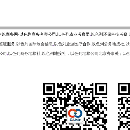
,
,
,
中以商务网-以色列商务考察公司
以色列
农业考察团
以色列环保科技
考察
,
,
,
签证
服务
以色列国际展会信息
以色列旅游医疗
合作
以色列公务地接
社,
以
,
；
以色
公司
以色列商务地接社
,
以色列
地接社，
以色列地接公司北京办事处