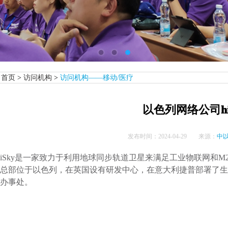
首页
>
访问机构
>
访问机构——移动/医疗
以色列网络公司hi
发布时间：
2024-04-29
来源：
中
hiSky是一家致力于利用地球同步轨道卫星来满足工业物联网和M
总部位于以色列，在英国设有研发中心，在意大利捷普部署了生
办事处。