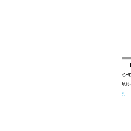
色列
地接
列