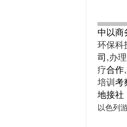
中以商
环保科
,
司
办理
,
疗
合作
培训
考
地接社
以色列