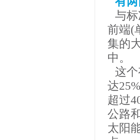
有两
与标
前端(
集的
中。
这个
达2
超过4
公路
太阳