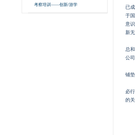
考察培训——创新/游学
已成
于国
意识
新无
总和
公司
铺垫
必行
的关