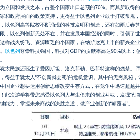
为立国和发展之本，占整个国家出口总额的70%。而其所取得
家和政府层面的政策支持，更得益于以色列企业敢于打破常规，
，以色列高等院校不断涌现的科技发明和创造，还有如雨后春笋
限，以色列创新无处不在，并在发展本国经济的同时，引领了世
这样战火纷飞、资源匮乏的小国家，在纳斯达克上市的新兴企业
。
以色列
尊崇科技强国，科技对GDP的贡献率高达90%以上；
。
犹太民族还诞生了爱因斯坦、洛克菲勒、巴菲特这样的翘楚。 
，得益于犹太人“不创新就会死”的危机意识。其中的无穷奥秘，
中国企业想要运用创新思维改变生存方式，在竞争中迅速超越并
！此次游学将带您感受以色列人与生俱来的创业斗魂，发掘“创
键能力，掌握未来商战的决胜之道，做产业创新的“颠覆者”。