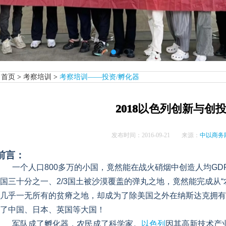
首页
>
考察培训
>
考察培训——投资/孵化器
2018以色列创新与创
发布时间：
2016-09-21
来源：
中以商务
前言：
一个人口800多万的小国，竟然能在战火硝烟中创造人均GDP
国三十分之一、2/3国土被沙漠覆盖的弹丸之地，竟然能完成从“
几乎一无所有的贫瘠之地，却成为了除美国之外在纳斯达克拥有
了中国、日本、英国等大国！
军队成了孵化器，农民成了科学家。
以色列
因其高新技术产