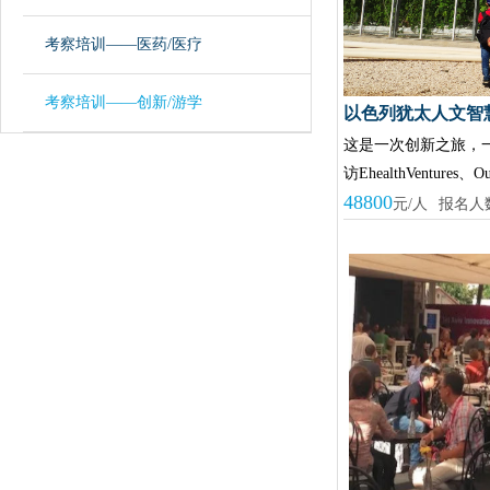
考察培训——医药/医疗
考察培训——创新/游学
以色列犹太人文智
这是一次创新之旅，
访EhealthVentures、O
48800
元/人
报名人