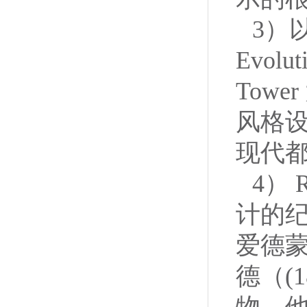
3）
Evol
Tow
风格
现代
4） 
计的
爱德蒙
德（(
物。