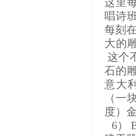
这里
唱诗班
每刻在
大的雕
这个
石的雕塑
意大
（一
度）
6） 