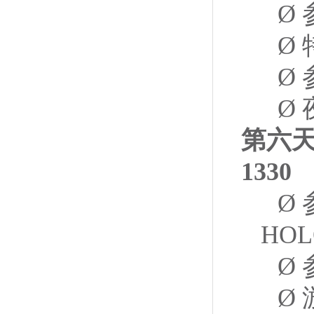
Ø
Ø
Ø
Ø
第六
1330
Ø
HOL
Ø
Ø