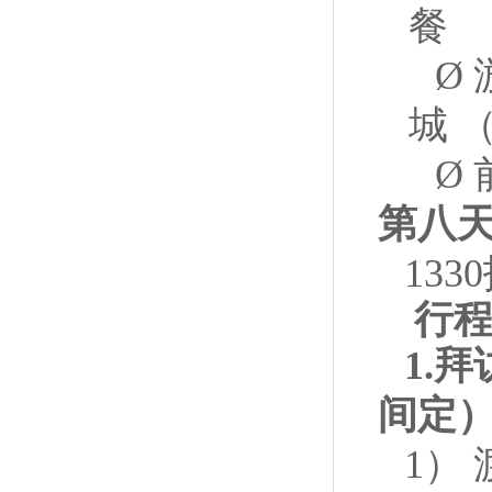
餐
Ø
城 （B
Ø
第八
13
行
1.
间定
1） 