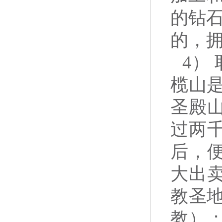
的钻
的，
4）
榄山
圣殿
过两
后，
大出
教圣
教）