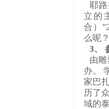
耶路
立的主
合）”
么呢？
3、
由雕塑
办。
家巴扎辽
历了
域的