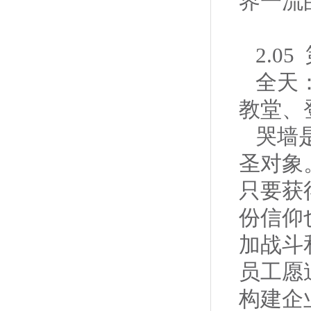
界一流
2.0
全天
教堂、
哭墙
圣对象
只要获
份信仰
加战斗
员工愿
构建企