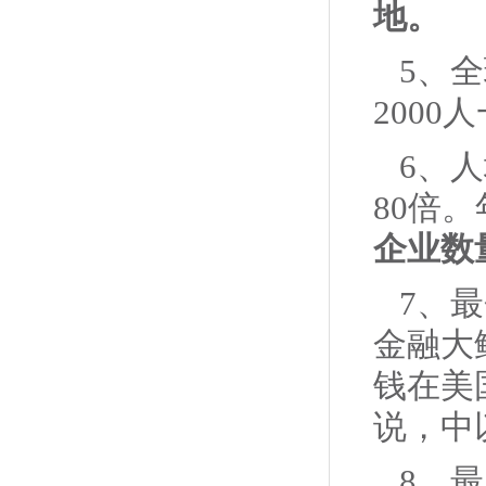
地。
5、
200
6、
80倍
企业数
7、
金融大
钱在美
说，中
8、