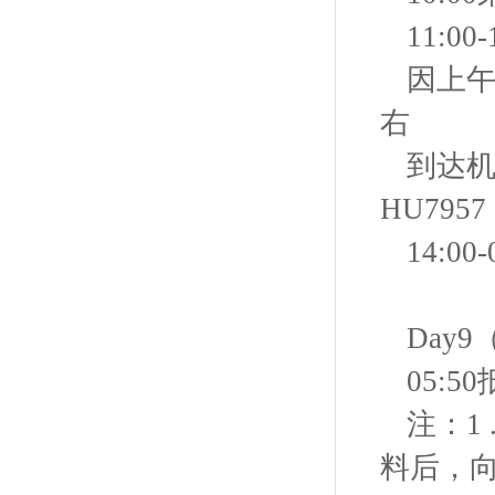
11:
因上午
右
到达机
HU7957
14:
Day
05:
注：1
料后，