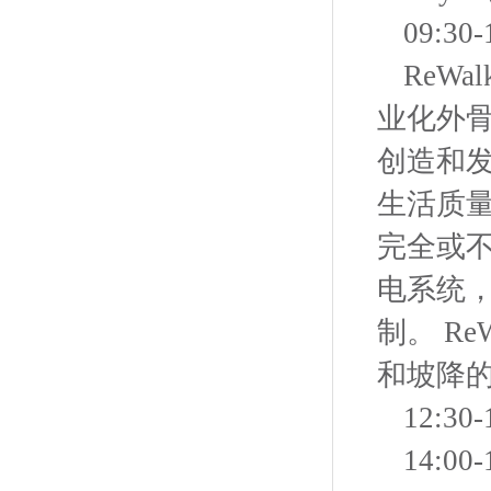
09:3
ReW
业化外骨
创造和
生活质量
完全或
电系统
制。 R
和坡降的
12:3
14:0