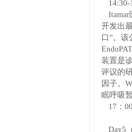
14:3
Ita
开发出
口”。
EndoP
装置是
评议的
因子。W
眠呼吸
17：
Day