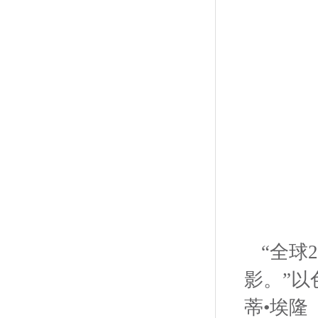
“全球
影。”以
蒂•埃隆