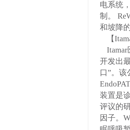
电系统
制。 R
和坡降的
【Itam
Ita
开发出
口”。
EndoP
装置是
评议的
因子。W
眠呼吸